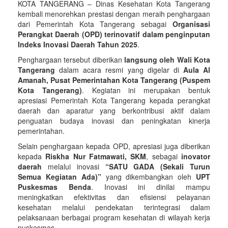
KOTA TANGERANG – Dinas Kesehatan Kota Tangerang
kembali menorehkan prestasi dengan meraih penghargaan
dari Pemerintah Kota Tangerang sebagai
Organisasi
Perangkat Daerah (OPD) terinovatif dalam penginputan
Indeks Inovasi Daerah Tahun 2025
.
Penghargaan tersebut diberikan
langsung oleh Wali Kota
Tangerang
dalam acara resmi yang digelar di
Aula Al
Amanah, Pusat Pemerintahan Kota Tangerang (Puspem
Kota Tangerang)
. Kegiatan ini merupakan bentuk
apresiasi Pemerintah Kota Tangerang kepada perangkat
daerah dan aparatur yang berkontribusi aktif dalam
penguatan budaya inovasi dan peningkatan kinerja
pemerintahan.
Selain penghargaan kepada OPD, apresiasi juga diberikan
kepada
Riskha Nur Fatmawati, SKM
, sebagai
inovator
daerah
melalui inovasi
“SATU GADA (Sekali Turun
Semua Kegiatan Ada)”
yang dikembangkan oleh
UPT
Puskesmas Benda
. Inovasi ini dinilai mampu
meningkatkan efektivitas dan efisiensi pelayanan
kesehatan melalui pendekatan terintegrasi dalam
pelaksanaan berbagai program kesehatan di wilayah kerja
puskesmas.