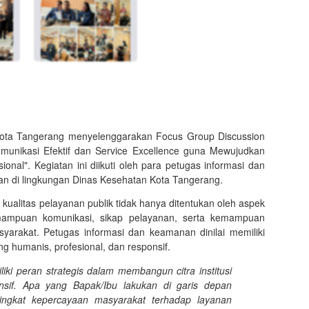
ta Tangerang menyelenggarakan Focus Group Discussion
unikasi Efektif dan Service Excellence guna Mewujudkan
onal". Kegiatan ini diikuti oleh para petugas informasi dan
n di lingkungan Dinas Kesehatan Kota Tangerang.
 kualitas pelayanan publik tidak hanya ditentukan oleh aspek
emampuan komunikasi, sikap pelayanan, serta kemampuan
rakat. Petugas informasi dan keamanan dinilai memiliki
ng humanis, profesional, dan responsif.
ki peran strategis dalam membangun citra institusi
nsif. Apa yang Bapak/Ibu lakukan di garis depan
ingkat kepercayaan masyarakat terhadap layanan