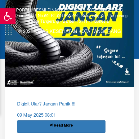
PORTAL RESMI DINAS KESEHATAN KOTA TANGERANG
Jl. Daan Mogot No.69, RT.001/RW.001, Sukaasih, Kec.Tangerang -
Kota Tangerang - Banten 15111 - Indonesia
© 2021 DINAS KESEHATAN KOTA TANGERANG
Digigit Ular? Jangan Panik !!!
09 May 2025 08:01
Read More