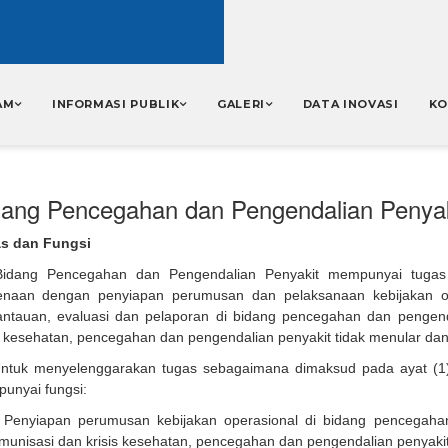
AM
INFORMASI PUBLIK
GALERI
DATA INOVASI
KO
dang Pencegahan dan Pengendalian Penyak
s dan Fungsi
Bidang Pencegahan dan Pengendalian Penyakit mempunyai tugas
enaan dengan penyiapan perumusan dan pelaksanaan kebijakan ope
ntauan, evaluasi dan pelaporan di bidang pencegahan dan pengendal
s kesehatan, pencegahan dan pengendalian penyakit tidak menular dan
Untuk menyelenggarakan tugas sebagaimana dimaksud pada ayat (1
unyai fungsi:
Penyiapan perumusan kebijakan operasional di bidang pencegahan
imunisasi dan krisis kesehatan, pencegahan dan pengendalian penyakit