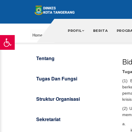
PROFIL
BERITA
PROGR
Home
About Us
Tentang
Bi
Tuga
Tugas Dan Fungsi
(1) 
berk
pema
Struktur Organisasi
krisi
(2) 
memp
Sekretariat
a.